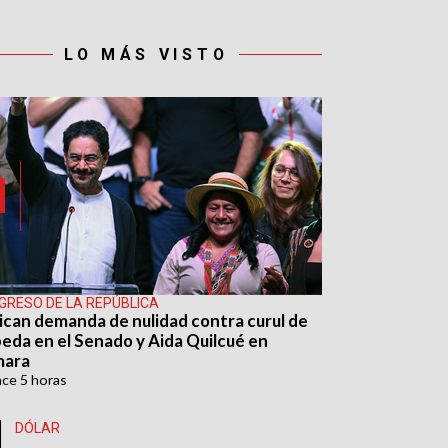
LO MÁS VISTO
GRESO DE LA REPÚBLICA
ican demanda de nulidad contra curul de
eda en el Senado y Aida Quilcué en
mara
ace
5 horas
DÓLAR