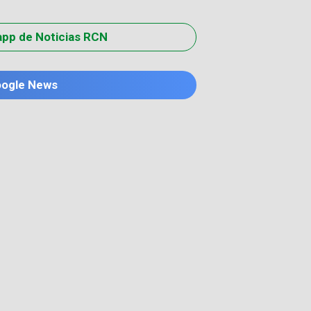
app de Noticias RCN
oogle News