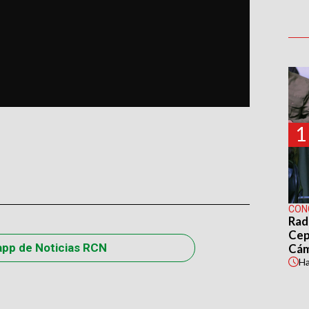
1
CON
Rad
Cep
app de Noticias RCN
Cá
H