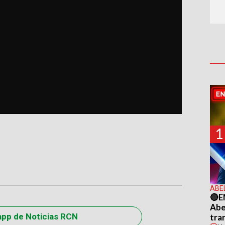
1
ABE
🔴E
Abel
app de Noticias RCN
tra