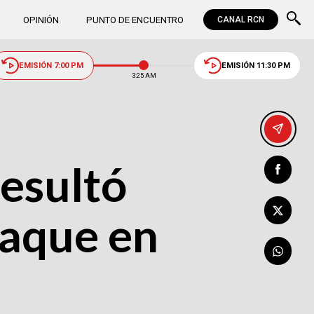
OPINIÓN
PUNTO DE ENCUENTRO
CANAL RCN
EMISIÓN 7:00 PM
EMISIÓN 11:30 PM
3:26 AM
resultó
taque en