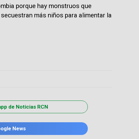
olombia porque hay monstruos que
a secuestran más niños para alimentar la
app de Noticias RCN
oogle News