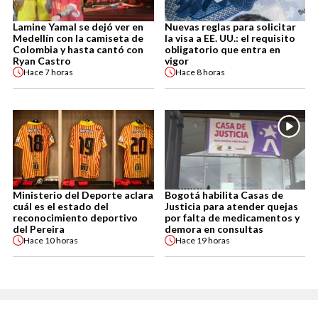
Lamine Yamal se dejó ver en
Nuevas reglas para solicitar
Medellín con la camiseta de
la visa a EE. UU.: el requisito
Colombia y hasta cantó con
obligatorio que entra en
Ryan Castro
vigor
Hace
7 horas
Hace
8 horas
Ministerio del Deporte aclara
Bogotá habilita Casas de
cuál es el estado del
Justicia para atender quejas
reconocimiento deportivo
por falta de medicamentos y
del Pereira
demora en consultas
Hace
10 horas
Hace
19 horas