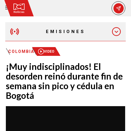
EMISIONES
MAÑANA EXPRESS
COLOMBIA
VIDEO
¡Muy indisciplinados! El
EMISIÓN 12:30 PM
desorden reinó durante fin de
semana sin pico y cédula en
EMISIÓN 7:00 PM
Bogotá
EMISIÓN 11:30 PM