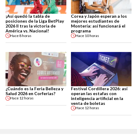
¡Así quedó la tabla de
Corea y Japón esperan a los
posiciones de la Liga BetPlay
mejores estudiantes de
2026 II tras la victoria de
Montería: así funcionará el
América vs. Nacional!
programa
Hace
8 horas
Hace
10 horas
¿Cuándo es la Feria Belleza y
Festival Cordillera 2026: así
Salud 2026 en Corferias?
operan las estafas con
inteligencia artificial en la
Hace
12 horas
venta de boletas
Hace
12 horas