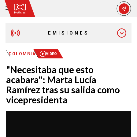
EMISIONES
MAÑANA EXPRESS
COLOMBIA
VIDEO
"Necesitaba que esto
EMISIÓN 12:30 PM
acabara": Marta Lucía
Ramírez tras su salida como
EMISIÓN 7:00 PM
vicepresidenta
EMISIÓN 11:30 PM