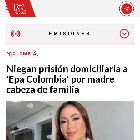
EMISIONES
MAÑANA EXPRESS
COLOMBIA
Niegan prisión domiciliaria a
EMISIÓN 12:30 PM
'Epa Colombia' por madre
cabeza de familia
EMISIÓN 7:00 PM
EMISIÓN 11:30 PM