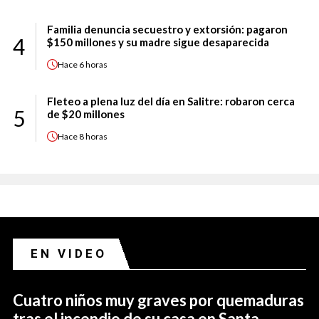
Familia denuncia secuestro y extorsión: pagaron
4
$150 millones y su madre sigue desaparecida
Hace
6 horas
Fleteo a plena luz del día en Salitre: robaron cerca
5
de $20 millones
Hace
8 horas
EN VIDEO
Cuatro niños muy graves por quemaduras
tras el incendio de su casa en Santa