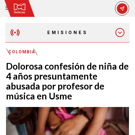
EMISIONES
MAÑANA EXPRESS
COLOMBIA
Dolorosa confesión de niña de
EMISIÓN 12:30 PM
4 años presuntamente
abusada por profesor de
EMISIÓN 7:00 PM
música en Usme
EMISIÓN 11:30 PM