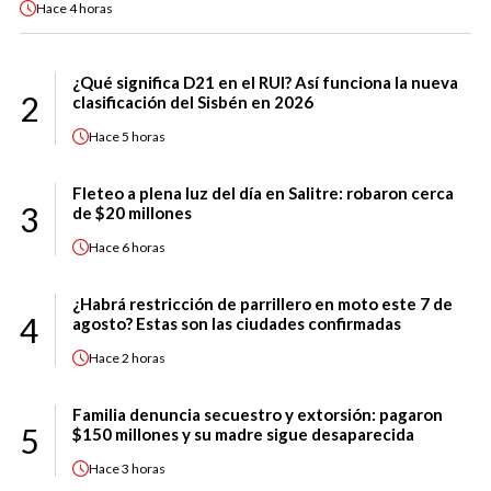
Hace
4 horas
¿Qué significa D21 en el RUI? Así funciona la nueva
2
clasificación del Sisbén en 2026
Hace
5 horas
Fleteo a plena luz del día en Salitre: robaron cerca
3
de $20 millones
Hace
6 horas
¿Habrá restricción de parrillero en moto este 7 de
4
agosto? Estas son las ciudades confirmadas
Hace
2 horas
Familia denuncia secuestro y extorsión: pagaron
5
$150 millones y su madre sigue desaparecida
Hace
3 horas