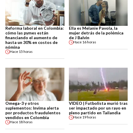
Reforma laboral en Colombia:
Ella es Melanie Pavola, la
cómo las pymes están
mujer detrás de la polémica
financiando el aumento de
de J Balvin
hasta un 30% en costos de
Hace
16 horas
nómina
Hace
15 horas
Omega-3 y otros
VIDEO | Futbolista murió tras
suplementos: Invima alerta
ser impactado por un rayo en
por productos fraudulentos
pleno partido en Tailandia
vendidos en Colombia
Hace
19 horas
Hace
18 horas