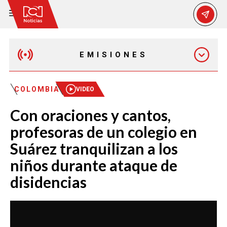
EMISIONES
MAÑANA EXPRESS
COLOMBIA
VIDEO
Con oraciones y cantos,
EMISIÓN 12:30 PM
profesoras de un colegio en
Suárez tranquilizan a los
EMISIÓN 7:00 PM
niños durante ataque de
disidencias
EMISIÓN 11:30 PM