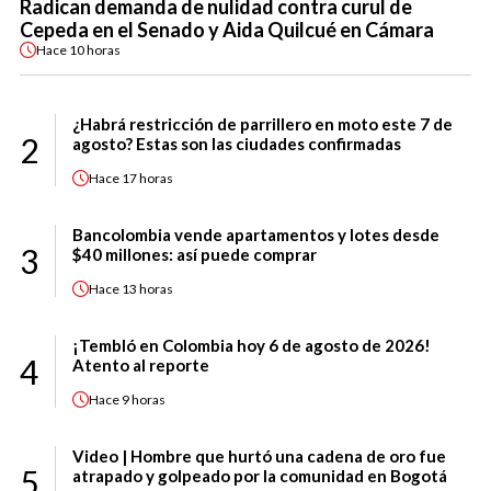
Radican demanda de nulidad contra curul de
Cepeda en el Senado y Aida Quilcué en Cámara
Hace
10 horas
¿Habrá restricción de parrillero en moto este 7 de
2
agosto? Estas son las ciudades confirmadas
Hace
17 horas
Bancolombia vende apartamentos y lotes desde
3
$40 millones: así puede comprar
Hace
13 horas
¡Tembló en Colombia hoy 6 de agosto de 2026!
4
Atento al reporte
Hace
9 horas
Video | Hombre que hurtó una cadena de oro fue
5
atrapado y golpeado por la comunidad en Bogotá