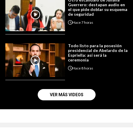
Guerrero: destapan audio en
el que pide doblar su esquema
de seguridad
Hace
7 horas
Todo listo para la posesión
presidencial de Abelardo de la
Espriella: así será la
ceremonia
Hace
8 horas
VER MÁS VIDEOS