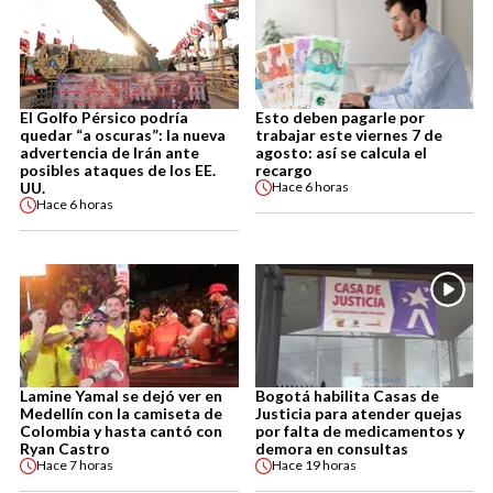
El Golfo Pérsico podría
Esto deben pagarle por
quedar “a oscuras”: la nueva
trabajar este viernes 7 de
advertencia de Irán ante
agosto: así se calcula el
posibles ataques de los EE.
recargo
UU.
Hace
6 horas
Hace
6 horas
Lamine Yamal se dejó ver en
Bogotá habilita Casas de
Medellín con la camiseta de
Justicia para atender quejas
Colombia y hasta cantó con
por falta de medicamentos y
Ryan Castro
demora en consultas
Hace
7 horas
Hace
19 horas