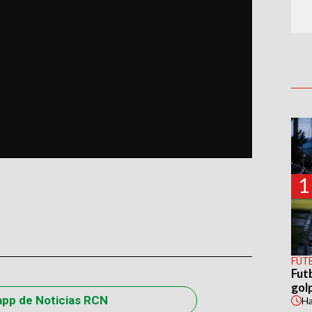
1
FÚT
Fut
gol
app de Noticias RCN
H