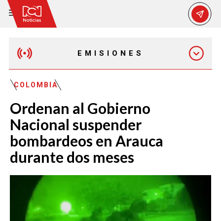
EMISIONES
MAÑANA EXPRESS
COLOMBIA
Ordenan al Gobierno
EMISIÓN 12:30 PM
Nacional suspender
bombardeos en Arauca
EMISIÓN 7:00 PM
durante dos meses
EMISIÓN 11:30 PM