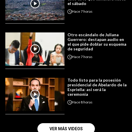
el sábado
Hace
7 horas
Otro escándalo de Juliana
Guerrero: destapan audio en
el que pide doblar su esquema
de seguridad
Hace
7 horas
Todo listo para la posesión
presidencial de Abelardo de la
Espriella: así será la
ceremonia
Hace
8 horas
VER MÁS VIDEOS