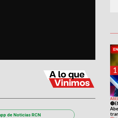
1
ABE
🔴E
Abel
tra
app de Noticias RCN