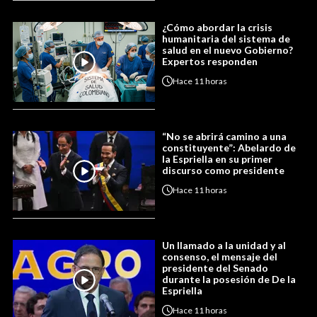
¿Cómo abordar la crisis
humanitaria del sistema de
salud en el nuevo Gobierno?
Expertos responden
Hace
11 horas
“No se abrirá camino a una
constituyente”: Abelardo de
la Espriella en su primer
discurso como presidente
Hace
11 horas
Un llamado a la unidad y al
consenso, el mensaje del
presidente del Senado
durante la posesión de De la
Espriella
Hace
11 horas