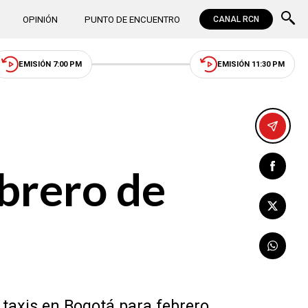
OPINIÓN
PUNTO DE ENCUENTRO
CANAL RCN
EMISIÓN 7:00 PM
EMISIÓN 11:30 PM
ebrero de
y taxis en Bogotá para febrero