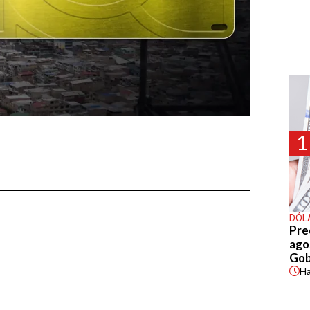
1
DÓL
Pre
agos
Gob
H