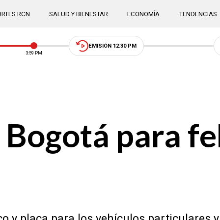
RTES RCN
SALUD Y BIENESTAR
ECONOMÍA
TENDENCIAS
EMISIÓN 12:30 PM
3:59 PM
n Bogotá para f
co y placa para los vehículos particulares 