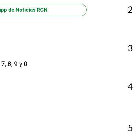
2
app de Noticias RCN
3
7, 8, 9 y 0
4
5