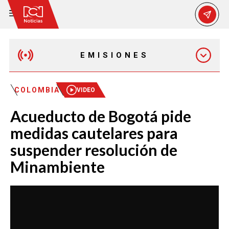
EMISIONES
EMISIÓN 12:30 PM
COLOMBIA
VIDEO
Acueducto de Bogotá pide
EMISIÓN 7:00 PM
medidas cautelares para
suspender resolución de
Minambiente