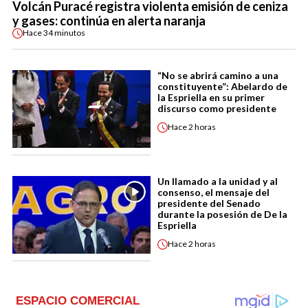
Volcán Puracé registra violenta emisión de ceniza
y gases: continúa en alerta naranja
Hace
34 minutos
“No se abrirá camino a una
constituyente”: Abelardo de
la Espriella en su primer
discurso como presidente
Hace
2 horas
Un llamado a la unidad y al
consenso, el mensaje del
presidente del Senado
durante la posesión de De la
Espriella
Hace
2 horas