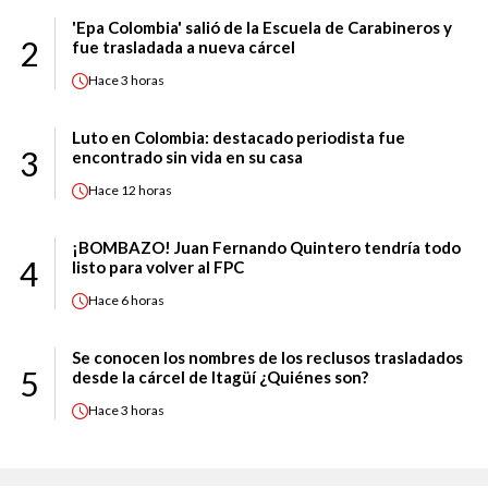
'Epa Colombia' salió de la Escuela de Carabineros y
2
fue trasladada a nueva cárcel
Hace
3 horas
Luto en Colombia: destacado periodista fue
3
encontrado sin vida en su casa
Hace
12 horas
¡BOMBAZO! Juan Fernando Quintero tendría todo
4
listo para volver al FPC
Hace
6 horas
Se conocen los nombres de los reclusos trasladados
5
desde la cárcel de Itagüí ¿Quiénes son?
Hace
3 horas