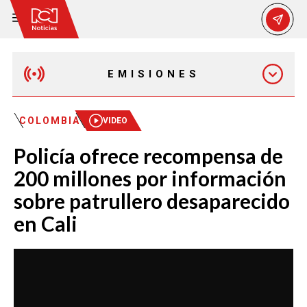
EMISIONES
MAÑANA EXPRESS
COLOMBIA
VIDEO
Policía ofrece recompensa de
EMISIÓN 12:30 PM
200 millones por información
sobre patrullero desaparecido
EMISIÓN 7:00 PM
en Cali
EMISIÓN 11:30 PM