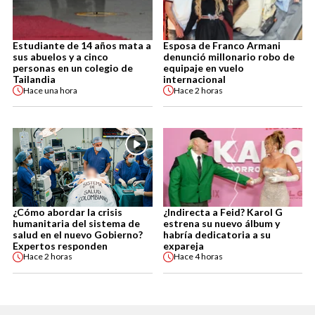
Estudiante de 14 años mata a
Esposa de Franco Armani
sus abuelos y a cinco
denunció millonario robo de
personas en un colegio de
equipaje en vuelo
Tailandia
internacional
Hace
una hora
Hace
2 horas
¿Cómo abordar la crisis
¿Indirecta a Feid? Karol G
humanitaria del sistema de
estrena su nuevo álbum y
salud en el nuevo Gobierno?
habría dedicatoria a su
Expertos responden
expareja
Hace
2 horas
Hace
4 horas