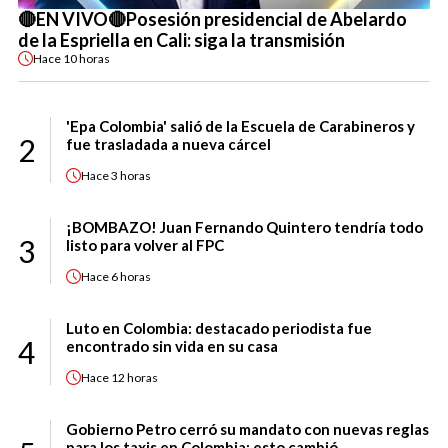
🔴EN VIVO🔴Posesión presidencial de Abelardo
de la Espriella en Cali: siga la transmisión
Hace
10 horas
'Epa Colombia' salió de la Escuela de Carabineros y
2
fue trasladada a nueva cárcel
Hace
3 horas
¡BOMBAZO! Juan Fernando Quintero tendría todo
3
listo para volver al FPC
Hace
6 horas
Luto en Colombia: destacado periodista fue
4
encontrado sin vida en su casa
Hace
12 horas
Gobierno Petro cerró su mandato con nuevas reglas
para los taxis en Colombia: esto cambió