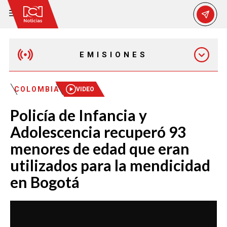
EMISIONES
MAÑANA EXPRESS
COLOMBIA
VIDEO
Policía de Infancia y
EMISIÓN 12:30 PM
Adolescencia recuperó 93
menores de edad que eran
EMISIÓN 7:00 PM
utilizados para la mendicidad
en Bogotá
EMISIÓN 11:30 PM