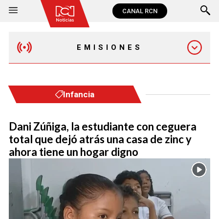
CANAL RCN
EMISIONES
MAÑANA EXPRESS
Infancia
EMISIÓN 12:30 PM
Dani Zúñiga, la estudiante con ceguera
total que dejó atrás una casa de zinc y
EMISIÓN 7:00 PM
ahora tiene un hogar digno
EMISIÓN 11:30 PM