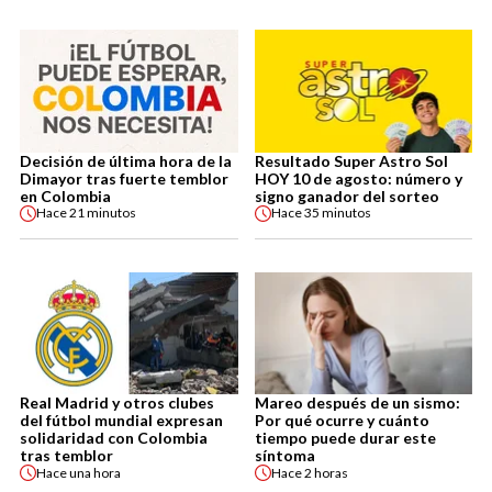
Decisión de última hora de la
Resultado Super Astro Sol
Dimayor tras fuerte temblor
HOY 10 de agosto: número y
en Colombia
signo ganador del sorteo
Hace
21 minutos
Hace
35 minutos
Real Madrid y otros clubes
Mareo después de un sismo:
del fútbol mundial expresan
Por qué ocurre y cuánto
solidaridad con Colombia
tiempo puede durar este
tras temblor
síntoma
Hace
una hora
Hace
2 horas