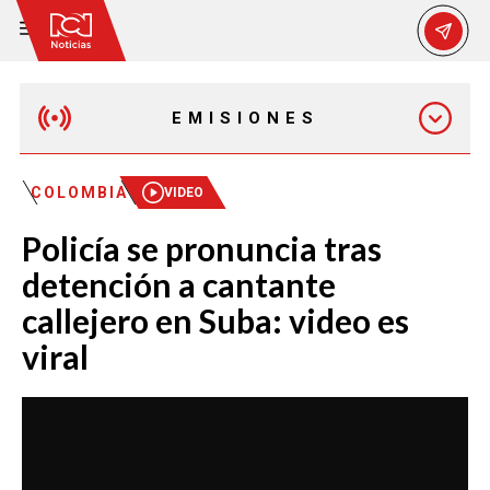
EMISIONES
EMISIÓN 12:30 PM
COLOMBIA
VIDEO
Policía se pronuncia tras
EMISIÓN 7:00 PM
detención a cantante
callejero en Suba: video es
viral