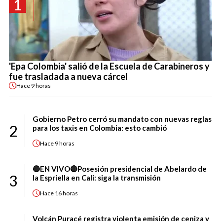
1
'Epa Colombia' salió de la Escuela de Carabineros y
fue trasladada a nueva cárcel
Hace
9 horas
Gobierno Petro cerró su mandato con nuevas reglas
2
para los taxis en Colombia: esto cambió
Hace
9 horas
🔴EN VIVO🔴Posesión presidencial de Abelardo de
3
la Espriella en Cali: siga la transmisión
Hace
16 horas
Volcán Puracé registra violenta emisión de ceniza y