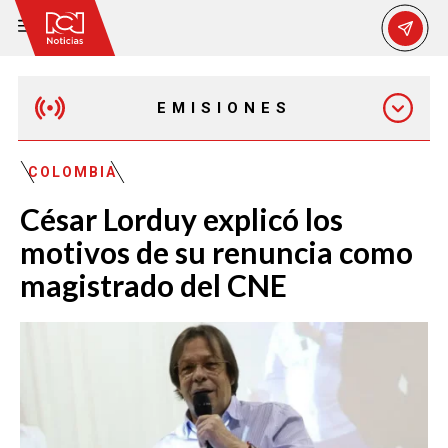
EMISIONES
EMISIÓN 12:30 PM
COLOMBIA
César Lorduy explicó los
EMISIÓN 7:00 PM
motivos de su renuncia como
magistrado del CNE