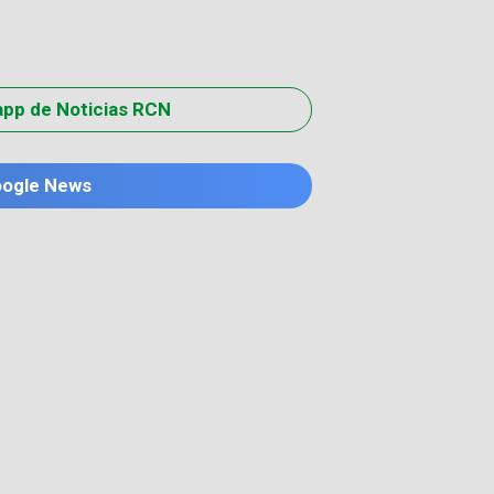
app de Noticias RCN
oogle News