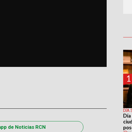
1
DÍA 
Día 
ciu
app de Noticias RCN
pos