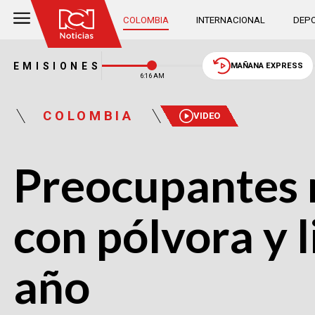
COLOMBIA
INTERNACIONAL
DEPO
EMISIONES
MAÑANA EXPRESS
6:16 AM
COLOMBIA
VIDEO
Preocupantes 
con pólvora y l
año