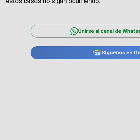
estos casos no sigan ocurriendo.
Unirse al canal de Whats
Síguenos en G
TE PUEDE INTERESAR