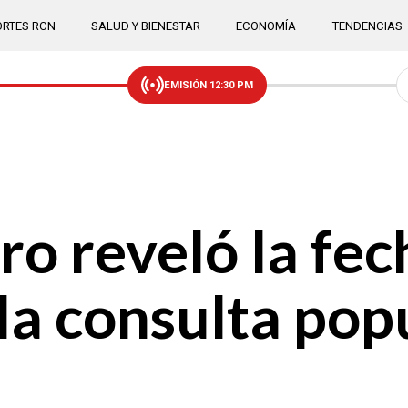
RTES RCN
SALUD Y BIENESTAR
ECONOMÍA
TENDENCIAS
EMISIÓN 12:30 PM
o reveló la fec
la consulta popu