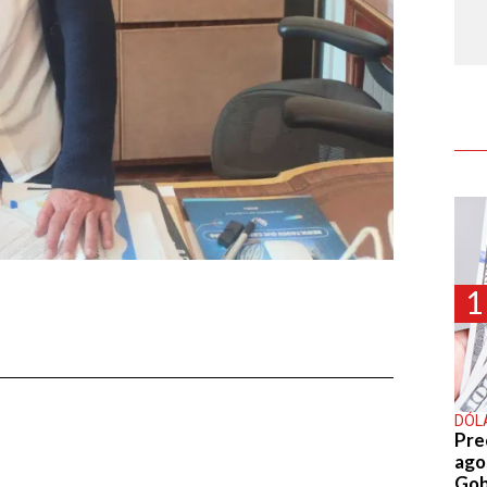
1
DÓL
Pre
agos
Gob