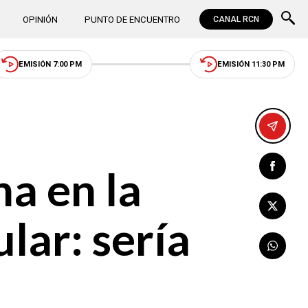
OPINIÓN
PUNTO DE ENCUENTRO
CANAL RCN
EMISIÓN 7:00 PM
EMISIÓN 11:30 PM
ha en la
lar: sería