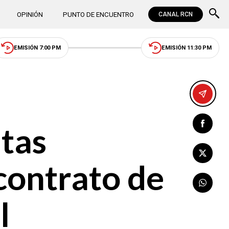
OPINIÓN
PUNTO DE ENCUENTRO
CANAL RCN
EMISIÓN 7:00 PM
EMISIÓN 11:30 PM
tas
contrato de
l