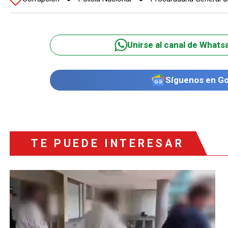
Unirse al canal de Whats
Síguenos en G
TE PUEDE INTERESAR