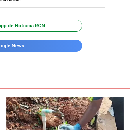
app de Noticias RCN
oogle News