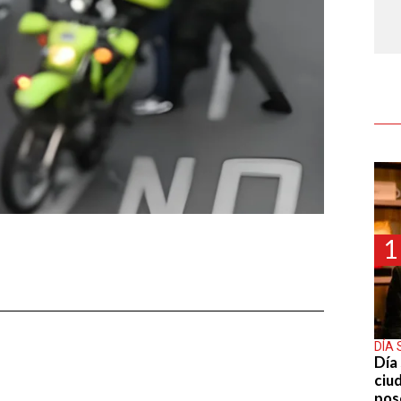
1
DÍA 
Día 
ciu
pos