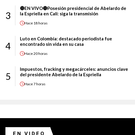
🔴EN VIVO🔴Posesión presidencial de Abelardo de
3
la Espriella en Cali: siga la transmisión
Hace
18 horas
Luto en Colombia: destacado periodista fue
4
encontrado sin vida en su casa
Hace
20 horas
Impuestos, fracking y megacárceles: anuncios clave
5
del presidente Abelardo de la Espriella
Hace
7 horas
EN VIDEO