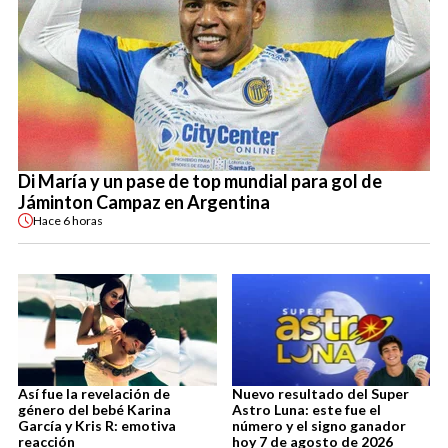
Di María y un pase de top mundial para gol de
Jáminton Campaz en Argentina
Hace
6 horas
Así fue la revelación de
Nuevo resultado del Super
género del bebé Karina
Astro Luna: este fue el
García y Kris R: emotiva
número y el signo ganador
reacción
hoy 7 de agosto de 2026