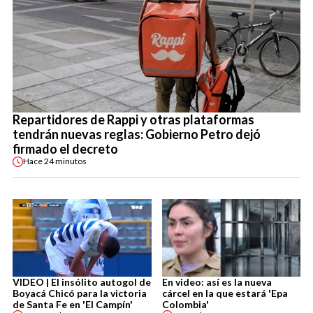
Repartidores de Rappi y otras plataformas
tendrán nuevas reglas: Gobierno Petro dejó
firmado el decreto
Hace
24 minutos
VIDEO | El insólito autogol de
En video: así es la nueva
Boyacá Chicó para la victoria
cárcel en la que estará 'Epa
de Santa Fe en 'El Campín'
Colombia'