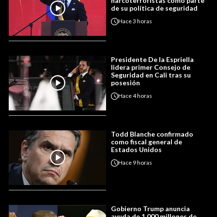
narcoterroristas como parte
de su política de seguridad
Hace
3 horas
Presidente De la Espriella
lidera primer Consejo de
Seguridad en Cali tras su
posesión
Hace
4 horas
Todd Blanche confirmado
como fiscal general de
Estados Unidos
Hace
9 horas
Gobierno Trump anuncia
ayuda de 1.000 millones de