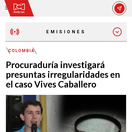
EMISIONES
EMISIÓN 12:30 PM
COLOMBIA
Procuraduría investigará
EMISIÓN 7:00 PM
presuntas irregularidades en
el caso Vives Caballero