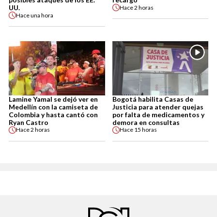
UU.
Hace
2 horas
Hace
una hora
Lamine Yamal se dejó ver en
Bogotá habilita Casas de
Medellín con la camiseta de
Justicia para atender quejas
Colombia y hasta cantó con
por falta de medicamentos y
Ryan Castro
demora en consultas
Hace
2 horas
Hace
15 horas