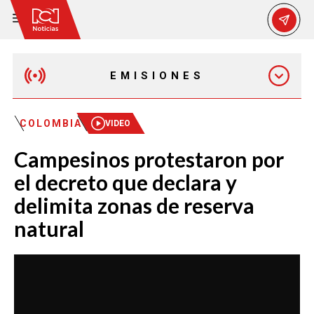
EMISIONES
MAÑANA EXPRESS
COLOMBIA
VIDEO
Campesinos protestaron por
EMISIÓN 12:30 PM
el decreto que declara y
delimita zonas de reserva
EMISIÓN 7:00 PM
natural
EMISIÓN 11:30 PM