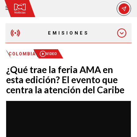
EMISIONES
MAÑANA EXPRESS
COLOMBIA
VIDEO
¿Qué trae la feria AMA en
EMISIÓN 12:30 PM
esta edición? El evento que
centra la atención del Caribe
EMISIÓN 7:00 PM
EMISIÓN 11:30 PM