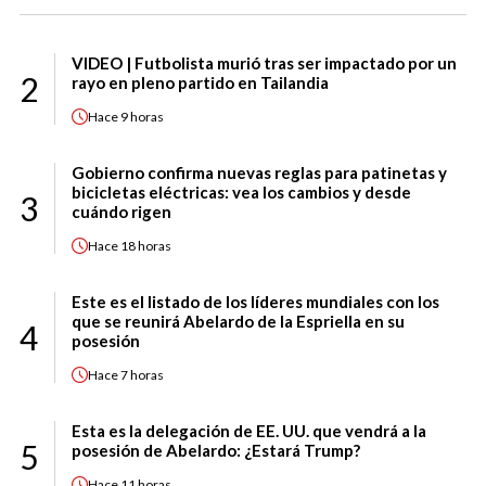
VIDEO | Futbolista murió tras ser impactado por un
2
rayo en pleno partido en Tailandia
Hace
9 horas
Gobierno confirma nuevas reglas para patinetas y
bicicletas eléctricas: vea los cambios y desde
3
cuándo rigen
Hace
18 horas
Este es el listado de los líderes mundiales con los
que se reunirá Abelardo de la Espriella en su
4
posesión
Hace
7 horas
Esta es la delegación de EE. UU. que vendrá a la
5
posesión de Abelardo: ¿Estará Trump?
Hace
11 horas