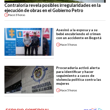
Contraloría revela posibles irregularidades en la
ejecución de obras en el Gobierno Petro
Hace
3 horas
Asesinó a la esposa y a su
bebé encubriendo el crimen
con un accidente en Bogotá
Hace
5 horas
Procuraduría activó alerta
para identificar y hacer
seguimiento a casos de
violencia política contra las
mujeres
Hace
5 horas