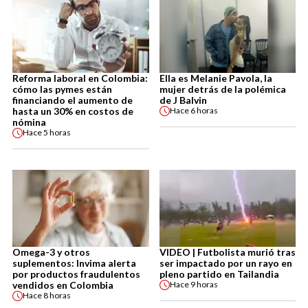
Reforma laboral en Colombia:
Ella es Melanie Pavola, la
cómo las pymes están
mujer detrás de la polémica
financiando el aumento de
de J Balvin
hasta un 30% en costos de
Hace
6 horas
nómina
Hace
5 horas
Omega-3 y otros
VIDEO | Futbolista murió tras
suplementos: Invima alerta
ser impactado por un rayo en
por productos fraudulentos
pleno partido en Tailandia
vendidos en Colombia
Hace
9 horas
Hace
8 horas