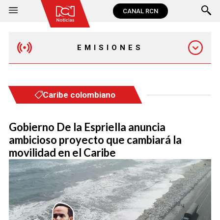
CANAL RCN
EMISIONES
MAÑANA EXPRESS
Caribe colombiano
EMISIÓN 12:30 PM
Gobierno De la Espriella anuncia
ambicioso proyecto que cambiará la
EMISIÓN 7:00 PM
movilidad en el Caribe
EMISIÓN 11:30 PM