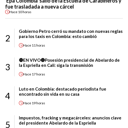
'Epa Colombia' salió de la Escuela de Carabineros y
fue trasladada a nueva cárcel
Hace
10 horas
Gobierno Petro cerró su mandato con nuevas reglas
2
para los taxis en Colombia: esto cambió
Hace
11 horas
🔴EN VIVO🔴Posesión presidencial de Abelardo de
3
la Espriella en Cali: siga la transmisión
Hace
17 horas
Luto en Colombia: destacado periodista fue
4
encontrado sin vida en su casa
Hace
19 horas
Impuestos, fracking y megacárceles: anuncios clave
5
del presidente Abelardo de la Espriella