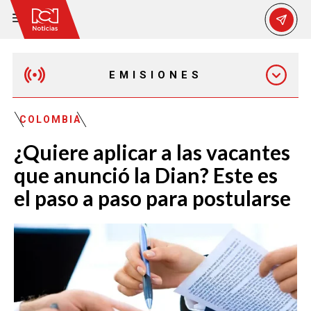
EMISIONES
MAÑANA EXPRESS
COLOMBIA
¿Quiere aplicar a las vacantes
EMISIÓN 12:30 PM
que anunció la Dian? Este es
el paso a paso para postularse
EMISIÓN 7:00 PM
EMISIÓN 11:30 PM