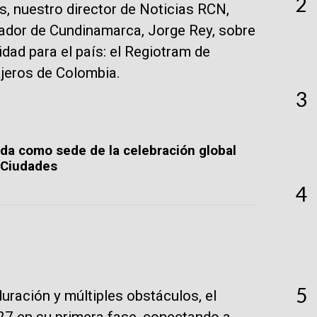
2
 nuestro director de Noticias RCN,
dor de Cundinamarca, Jorge Rey, sobre
ad para el país: el Regiotram de
ajeros de Colombia.
3
da como sede de la celebración global
s Ciudades
4
5
ración y múltiples obstáculos, el
27 en su primera fase, conectando a