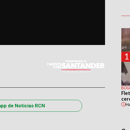
1
BOG
Flet
cer
H
app de Noticias RCN