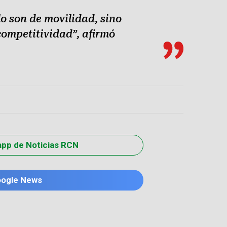
o son de movilidad, sino
competitividad”, afirmó
app de Noticias RCN
oogle News