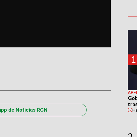
1
ABE
Gob
tras
app de Noticias RCN
H
2