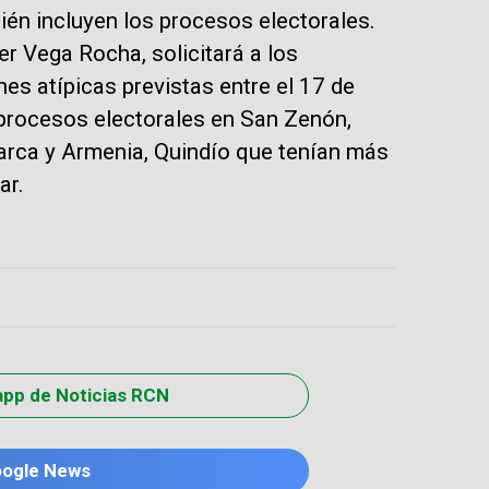
én incluyen los procesos electorales.
der Vega Rocha, solicitará a los
es atípicas previstas entre el 17 de
s procesos electorales en San Zenón,
arca y Armenia, Quindío que tenían más
ar.
app de Noticias RCN
oogle News