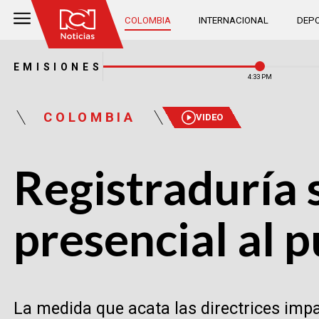
COLOMBIA
INTERNACIONAL
DEPO
EMISIONES
4:33 PM
COLOMBIA
VIDEO
Registraduría 
presencial al 
La medida que acata las directrices imp