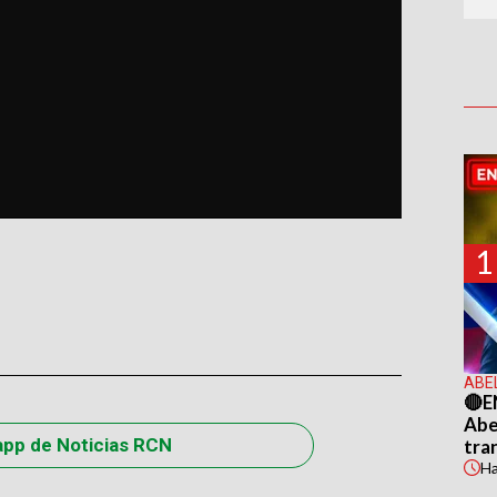
1
ABE
🔴E
Abel
app de Noticias RCN
tra
H