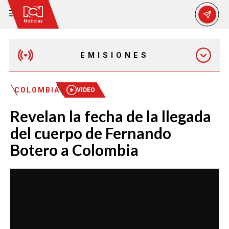
EMISIONES
MAÑANA EXPRESS
COLOMBIA
VIDEO
Revelan la fecha de la llegada
EMISIÓN 12:30 PM
del cuerpo de Fernando
Botero a Colombia
EMISIÓN 7:00 PM
EMISIÓN 11:30 PM