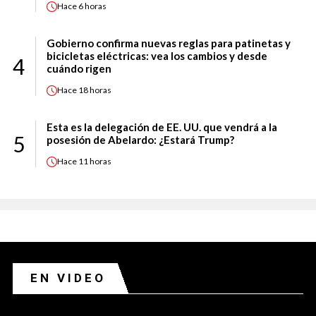
Hace
6 horas
Gobierno confirma nuevas reglas para patinetas y
bicicletas eléctricas: vea los cambios y desde
4
cuándo rigen
Hace
18 horas
Esta es la delegación de EE. UU. que vendrá a la
5
posesión de Abelardo: ¿Estará Trump?
Hace
11 horas
EN VIDEO