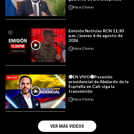
Hace
2 horas
Emisión Noticias RCN 11:30
p.m. / jueves 6 de agosto de
2026
Hace
2 horas
🔴EN VIVO🔴Posesión
presidencial de Abelardo de la
Espriella en Cali: siga la
transmisión
Hace
5 horas
VER MÁS VIDEOS