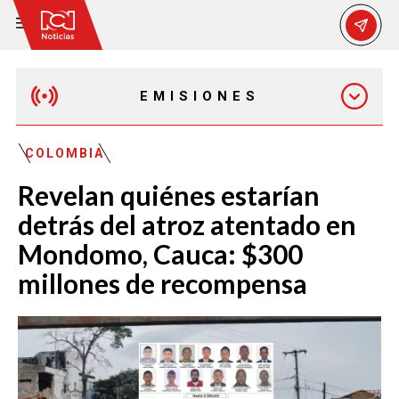
EMISIONES
MAÑANA EXPRESS
COLOMBIA
Revelan quiénes estarían
EMISIÓN 12:30 PM
detrás del atroz atentado en
Mondomo, Cauca: $300
EMISIÓN 7:00 PM
millones de recompensa
EMISIÓN 11:30 PM