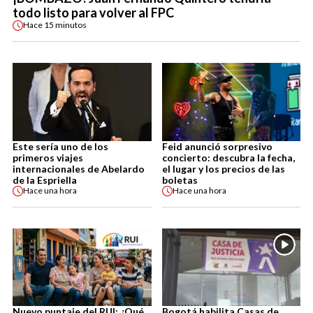
todo listo para volver al FPC
Hace
15 minutos
Este sería uno de los
Feid anunció sorpresivo
primeros viajes
concierto: descubra la fecha,
internacionales de Abelardo
el lugar y los precios de las
de la Espriella
boletas
Hace
una hora
Hace
una hora
Nuevo puntaje del RUI: ¿Qué
Bogotá habilita Casas de