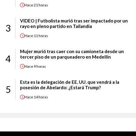
Hace
21 horas
VIDEO | Futbolista murió tras ser impactado por un
3
rayo en pleno partido en Tailandia
Hace
11 horas
Mujer murió tras caer con su camioneta desde un
4
tercer piso de un parqueadero en Medellín
Hace
9 horas
Esta es la delegación de EE. UU. que vendrá a la
5
posesión de Abelardo: ¿Estará Trump?
Hace
14 horas