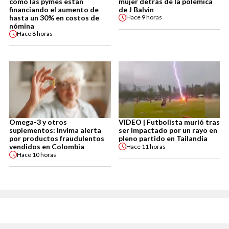
cómo las pymes están
mujer detrás de la polémica
financiando el aumento de
de J Balvin
hasta un 30% en costos de
Hace
9 horas
nómina
Hace
8 horas
Omega-3 y otros
VIDEO | Futbolista murió tras
suplementos: Invima alerta
ser impactado por un rayo en
por productos fraudulentos
pleno partido en Tailandia
vendidos en Colombia
Hace
11 horas
Hace
10 horas