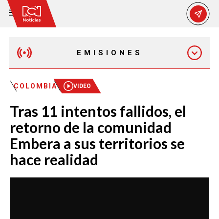
EMISIONES
MAÑANA EXPRESS
COLOMBIA
VIDEO
Tras 11 intentos fallidos, el
EMISIÓN 12:30 PM
retorno de la comunidad
Embera a sus territorios se
EMISIÓN 7:00 PM
hace realidad
EMISIÓN 11:30 PM