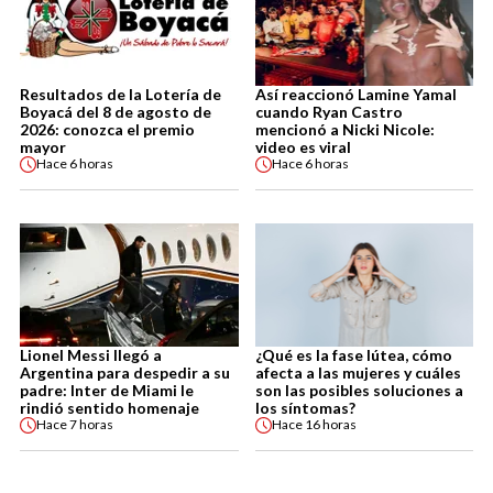
Resultados de la Lotería de
Así reaccionó Lamine Yamal
Boyacá del 8 de agosto de
cuando Ryan Castro
2026: conozca el premio
mencionó a Nicki Nicole:
mayor
video es viral
Hace
6 horas
Hace
6 horas
Lionel Messi llegó a
¿Qué es la fase lútea, cómo
Argentina para despedir a su
afecta a las mujeres y cuáles
padre: Inter de Miami le
son las posibles soluciones a
rindió sentido homenaje
los síntomas?
Hace
7 horas
Hace
16 horas