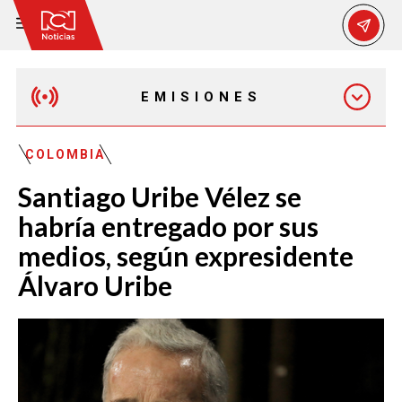
EMISIONES
EMISIÓN 12:30 PM
COLOMBIA
Santiago Uribe Vélez se
EMISIÓN 7:00 PM
habría entregado por sus
medios, según expresidente
Álvaro Uribe