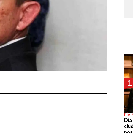
1
DÍA 
Día 
ciu
pos