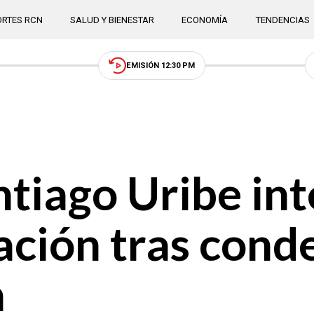
RTES RCN
SALUD Y BIENESTAR
ECONOMÍA
TENDENCIAS
EMISIÓN 12:30 PM
ntiago Uribe in
ación tras cond
n