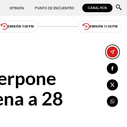
OPINIÓN
PUNTO DE ENCUENTRO
CANAL RCN
EMISIÓN 7:00 PM
EMISIÓN 11:30 PM
terpone
ena a 28