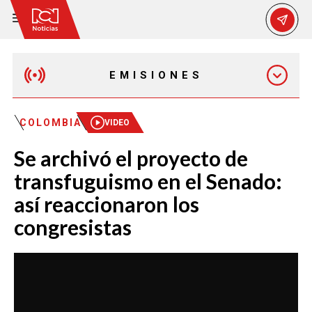
EMISIONES
MAÑANA EXPRESS
COLOMBIA
VIDEO
Se archivó el proyecto de
EMISIÓN 12:30 PM
transfuguismo en el Senado:
así reaccionaron los
EMISIÓN 7:00 PM
congresistas
EMISIÓN 11:30 PM