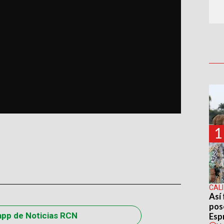
1
CALI
Así 
pos
app de Noticias RCN
Espr