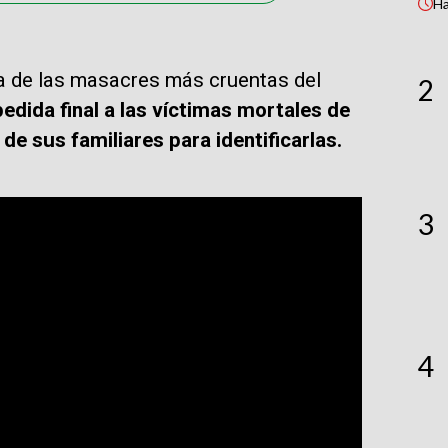
H
na de las masacres más cruentas del
2
dida final a las víctimas mortales de
de sus familiares para identificarlas.
3
4