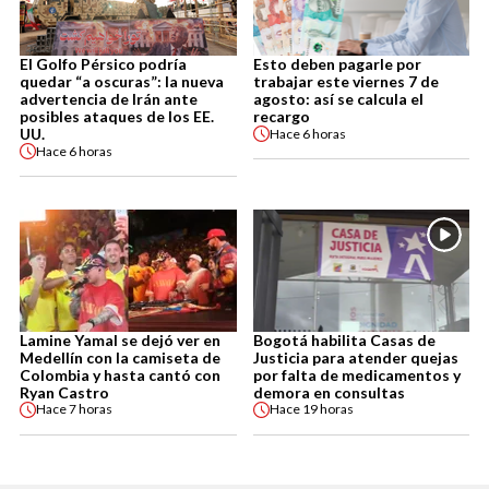
El Golfo Pérsico podría
Esto deben pagarle por
quedar “a oscuras”: la nueva
trabajar este viernes 7 de
advertencia de Irán ante
agosto: así se calcula el
posibles ataques de los EE.
recargo
UU.
Hace
6 horas
Hace
6 horas
Lamine Yamal se dejó ver en
Bogotá habilita Casas de
Medellín con la camiseta de
Justicia para atender quejas
Colombia y hasta cantó con
por falta de medicamentos y
Ryan Castro
demora en consultas
Hace
7 horas
Hace
19 horas