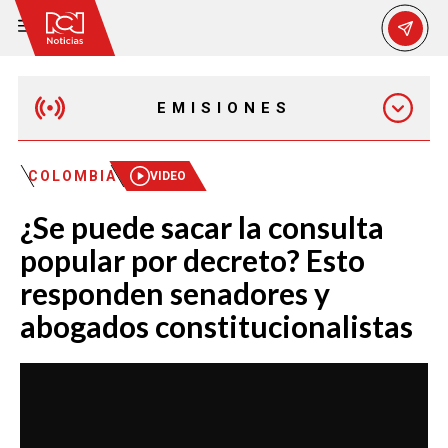
EMISIONES
MAÑANA EXPRESS
COLOMBIA
VIDEO
¿Se puede sacar la consulta
EMISIÓN 12:30 PM
popular por decreto? Esto
responden senadores y
EMISIÓN 7:00 PM
abogados constitucionalistas
EMISIÓN 11:30 PM