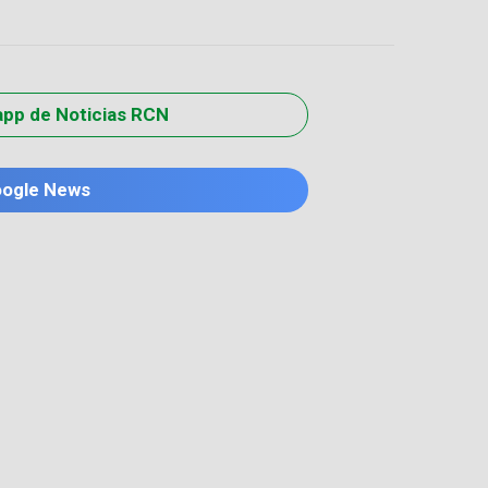
app de Noticias RCN
oogle News