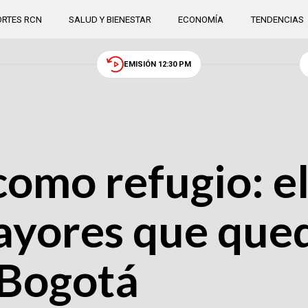
RTES RCN
SALUD Y BIENESTAR
ECONOMÍA
TENDENCIAS
EMISIÓN 12:30 PM
 como refugio: 
ayores que qued
 Bogotá