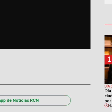
1
DÍA 
Día 
ciu
app de Noticias RCN
pos
H