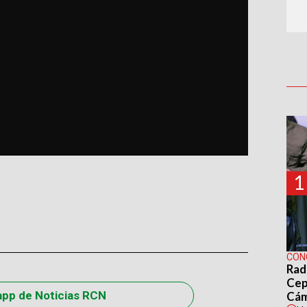
1
CON
Rad
Cep
app de Noticias RCN
Cá