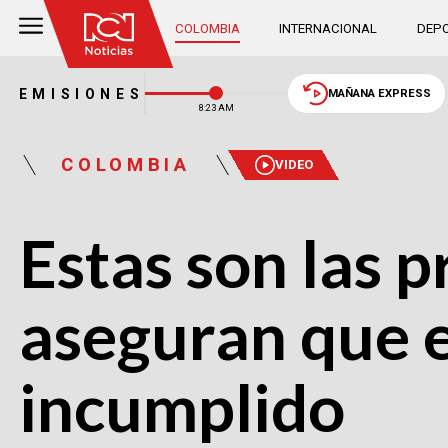
COLOMBIA
INTERNACIONAL
DEPO
EMISIONES
MAÑANA EXPRESS
8:23 AM
COLOMBIA
VIDEO
Estas son las 
aseguran que e
incumplido