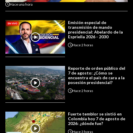
Hace
una hora
Emisión especial de
transmisión de mando
presidencial: Abelardo de la
Espriella 2026 - 2030
Hace
2 horas
Reporte de orden público del
7 de agosto: ¿Cómo se
encuentra el país de cara a la
posesión presidencial?
Hace
2 horas
Fuerte temblor se sintió en
Colombia hoy 7 de agosto de
2026: ¿dónde fue?
Hace
3 horas