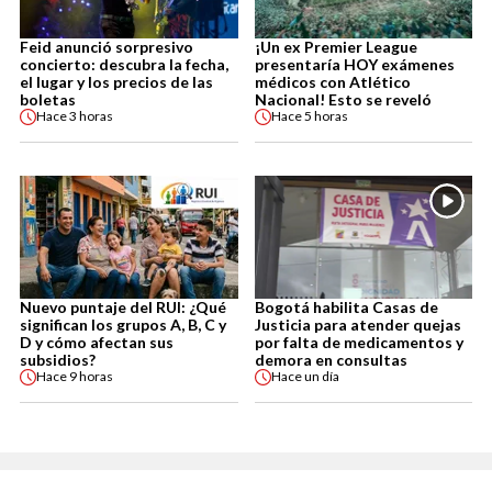
Feid anunció sorpresivo
¡Un ex Premier League
concierto: descubra la fecha,
presentaría HOY exámenes
el lugar y los precios de las
médicos con Atlético
boletas
Nacional! Esto se reveló
Hace
3 horas
Hace
5 horas
Nuevo puntaje del RUI: ¿Qué
Bogotá habilita Casas de
significan los grupos A, B, C y
Justicia para atender quejas
D y cómo afectan sus
por falta de medicamentos y
subsidios?
demora en consultas
Hace
9 horas
Hace
un día