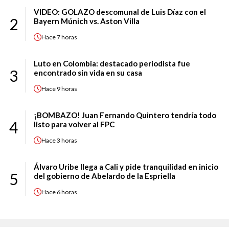
VIDEO: GOLAZO descomunal de Luis Díaz con el
2
Bayern Múnich vs. Aston Villa
Hace
7 horas
Luto en Colombia: destacado periodista fue
3
encontrado sin vida en su casa
Hace
9 horas
¡BOMBAZO! Juan Fernando Quintero tendría todo
4
listo para volver al FPC
Hace
3 horas
Álvaro Uribe llega a Cali y pide tranquilidad en inicio
5
del gobierno de Abelardo de la Espriella
Hace
6 horas