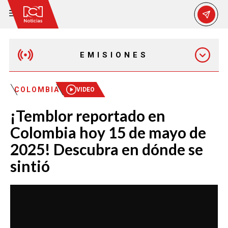
EMISIONES
MAÑANA EXPRESS
COLOMBIA
VIDEO
¡Temblor reportado en
EMISIÓN 12:30 PM
Colombia hoy 15 de mayo de
2025! Descubra en dónde se
EMISIÓN 7:00 PM
sintió
EMISIÓN 11:30 PM