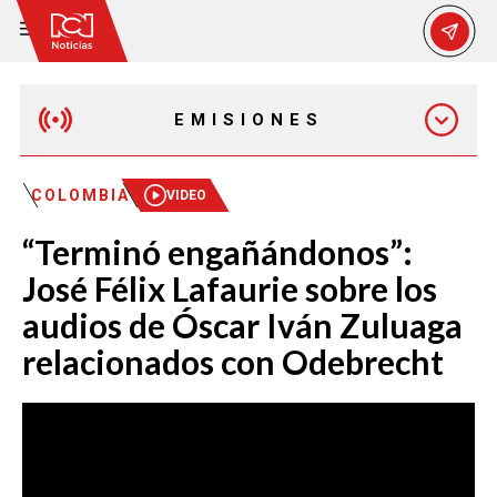
EMISIONES
MAÑANA EXPRESS
COLOMBIA
VIDEO
“Terminó engañándonos”:
EMISIÓN 12:30 PM
José Félix Lafaurie sobre los
audios de Óscar Iván Zuluaga
EMISIÓN 7:00 PM
relacionados con Odebrecht
EMISIÓN 11:30 PM