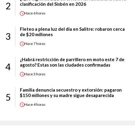
2
clasificación del Sisbén en 2026
Hace
6 horas
Fleteo a plena luz del día en Salitre: robaron cerca
3
de $20 millones
Hace
7 horas
¿Habrá restricción de parrillero en moto este 7 de
4
agosto? Estas son las ciudades confirmadas
Hace
3 horas
Familia denuncia secuestro y extorsión: pagaron
5
$150 millones y su madre sigue desaparecida
Hace
4 horas