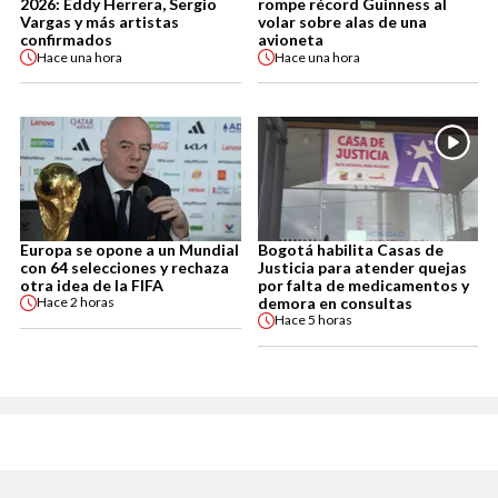
2026: Eddy Herrera, Sergio
rompe récord Guinness al
Vargas y más artistas
volar sobre alas de una
confirmados
avioneta
Hace
una hora
Hace
una hora
Europa se opone a un Mundial
Bogotá habilita Casas de
con 64 selecciones y rechaza
Justicia para atender quejas
otra idea de la FIFA
por falta de medicamentos y
demora en consultas
Hace
2 horas
Hace
5 horas