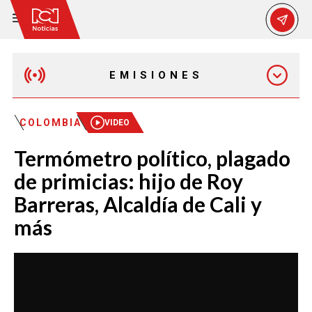
EMISIONES
MAÑANA EXPRESS
COLOMBIA
VIDEO
Termómetro político, plagado
EMISIÓN 12:30 PM
de primicias: hijo de Roy
Barreras, Alcaldía de Cali y
EMISIÓN 7:00 PM
más
EMISIÓN 11:30 PM