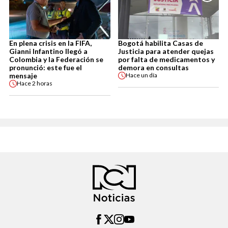
En plena crisis en la FIFA,
Bogotá habilita Casas de
Gianni Infantino llegó a
Justicia para atender quejas
Colombia y la Federación se
por falta de medicamentos y
pronunció: este fue el
demora en consultas
mensaje
Hace
un día
Hace
2 horas