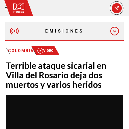
EMISIONES
MAÑANA EXPRESS
COLOMBIA
VIDEO
Terrible ataque sicarial en
EMISIÓN 12:30 PM
Villa del Rosario deja dos
muertos y varios heridos
EMISIÓN 7:00 PM
EMISIÓN 11:30 PM