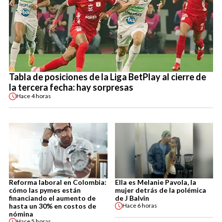
Tabla de posiciones de la Liga BetPlay al cierre de
la tercera fecha: hay sorpresas
Hace
4 horas
Reforma laboral en Colombia:
Ella es Melanie Pavola, la
cómo las pymes están
mujer detrás de la polémica
financiando el aumento de
de J Balvin
hasta un 30% en costos de
Hace
6 horas
nómina
Hace
5 horas