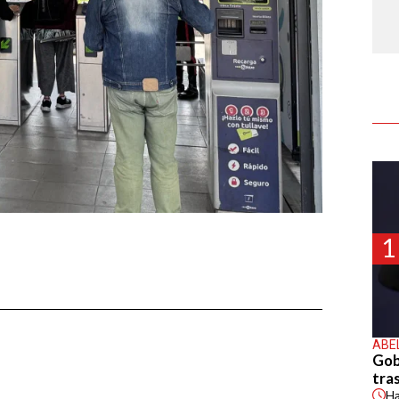
1
ABE
Gob
tras
H