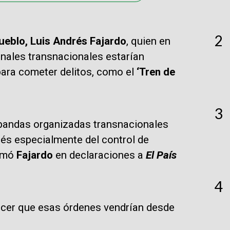
2
ueblo, Luis Andrés Fajardo
, quien en
nales transnacionales estarían
para cometer delitos, como el
‘Tren de
3
 bandas organizadas transnacionales
erés especialmente del control de
irmó
Fajardo
en declaraciones a
El País
4
cer que esas órdenes vendrían desde