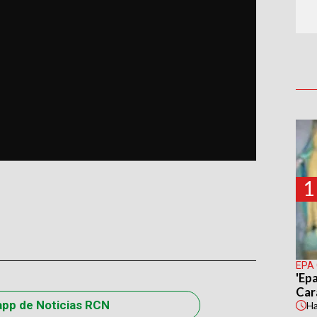
1
EPA
'Epa
Car
app de Noticias RCN
H