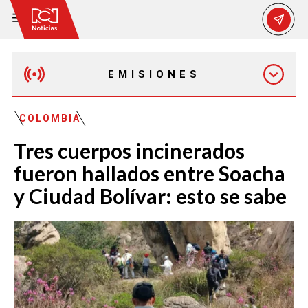
EMISIONES
MAÑANA EXPRESS
COLOMBIA
Tres cuerpos incinerados
EMISIÓN 12:30 PM
fueron hallados entre Soacha
y Ciudad Bolívar: esto se sabe
EMISIÓN 7:00 PM
EMISIÓN 11:30 PM