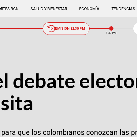
RTES RCN
SALUD Y BIENESTAR
ECONOMÍA
TENDENCIAS
EMISIÓN 12:30 PM
8:39 PM
l debate electo
sita
o para que los colombianos conozcan las p