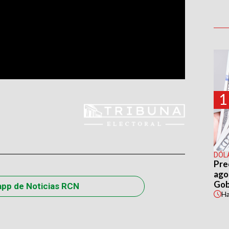
1
DÓL
Pre
agos
Gob
app de Noticias RCN
H