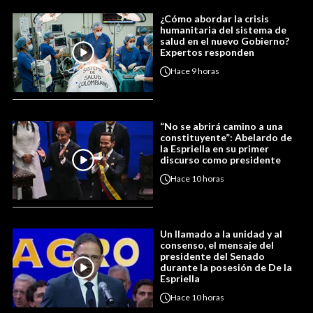
¿Cómo abordar la crisis
humanitaria del sistema de
salud en el nuevo Gobierno?
Expertos responden
Hace
9 horas
“No se abrirá camino a una
constituyente”: Abelardo de
la Espriella en su primer
discurso como presidente
Hace
10 horas
Un llamado a la unidad y al
consenso, el mensaje del
presidente del Senado
durante la posesión de De la
Espriella
Hace
10 horas