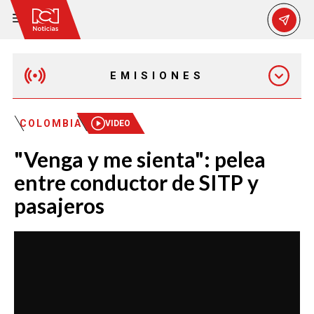
EMISIONES
EMISIÓN 12:30 PM
COLOMBIA
VIDEO
"Venga y me sienta": pelea
EMISIÓN 7:00 PM
entre conductor de SITP y
pasajeros